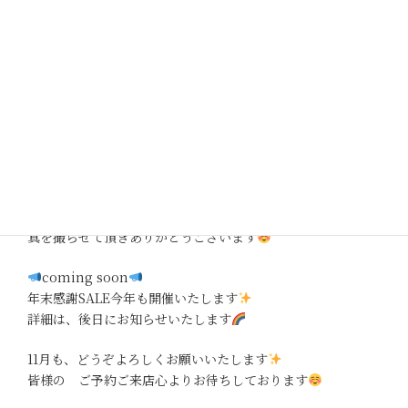
11月、12月営業日カレンダーをご希望のお客様
MER公式LINEにて、お問い合わせお待ちしております
HPご予約欄からもご予約可能なお時間ご覧になれます。
ご希望のお日にちのご予約が取りやすい様、次回ご予約も
承っております。
ご来店の際は、お気軽にお声がけ下さい
次回ご予約いただいておりますお客様も誠にありがとうご
ざいます
HP やInstagramで、お客様のヘアスタイル＆日々の風景
写真を載せさせて頂いております
いつも、ヘアスタイル写
真を撮らせて頂きありがとうございます
coming soon
年末感謝SALE今年も開催いたします
詳細は、後日にお知らせいたします
11月も、どうぞよろしくお願いいたします
皆様の ご予約ご来店心よりお待ちしております