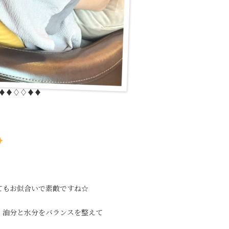
♦︎♦︎♢♢♦︎♦︎
てもお似合いで素敵ですね☆
、油分と水分をバランスを整えて