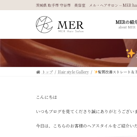
コ
ナ
茨城県 取手市 守谷市 美容室 メル・ヘアサロン -- MER hair 
ン
ビ
テ
ゲ
MERの紹
ン
ー
about MER
ツ
シ
へ
ョ
ス
ン
キ
に
ッ
移
プ
動
トップ
Hair style Gallery
髪質改善ストレート＆ hai
こんにちは
いつもブログを見てくださり誠にありがとうござい
今日は、こちらのお客様のヘアスタイルをご紹介い