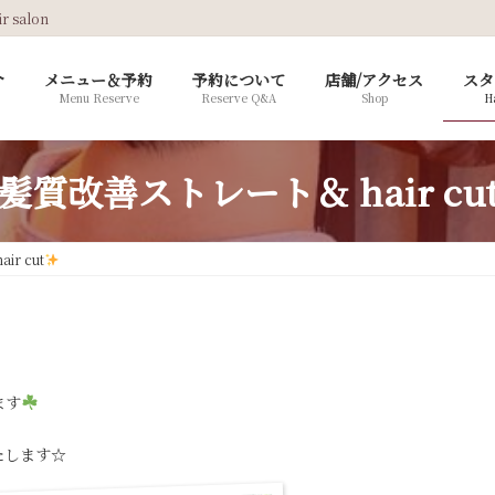
salon
介
メニュー＆予約
予約について
店舗/アクセス
スタ
Menu Reserve
Reserve Q&A
Shop
Ha
髪質改善ストレート＆ hair cu
r cut
ます
たします☆