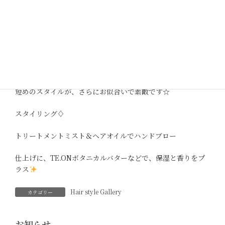
haircut
マッシュショートボブから、綺麗に伸ばされて
毛先を整えて、ミニボブにスタイルチェンジ
ミニボブも、カットのもちが良くなるようなヘアカットで
短めのスタイルが、さらにお似合いで素敵です☆
スタイリング♢
トリートメントミスト＆ヘアオイルでハンドブロー
仕上げに、TE.ONボタニカルバターなどで、保湿と香りをプ
ラス
Hair style Gallery
カテゴリー
お知らせ