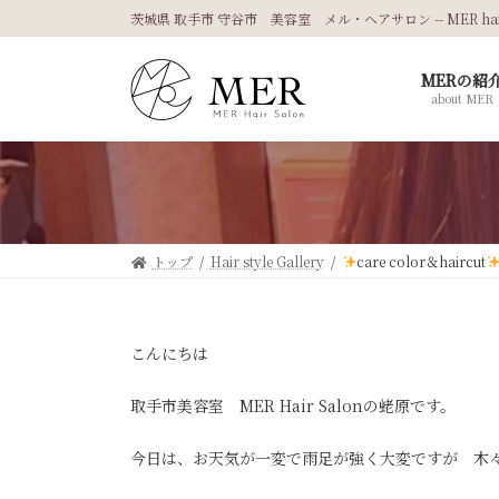
コ
ナ
茨城県 取手市 守谷市 美容室 メル・ヘアサロン -- MER hair 
ン
ビ
テ
ゲ
MERの紹
ン
ー
about MER
ツ
シ
へ
ョ
ス
ン
キ
に
ッ
移
プ
動
トップ
Hair style Gallery
care color＆haircut
こんにちは
取手市美容室 MER Hair Salonの蛯原です。
今日は、お天気が一変で雨足が強く大変ですが 木