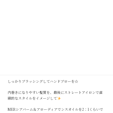
♦︎♢♢♦︎♦︎♢♢♦︎
haircut
結べるほどに伸ばしていた長さから、ミニボブにイメージチ
ェンジ
フェースライン上に、姫カットレイヤーを施して、バックス
タイルもフロント側も大人キュートなお客様
スタイリング♢
トリートメントミスト＆エマルジョンを重ね付け
しっかりブラッシングしてハンドブローを☆
内巻きになりやすい髪質を、最後にストレートアイロンで直
線的なスタイルをイメージして
MERシアバーム＆アローディアでンスオイルを2：1くらいで