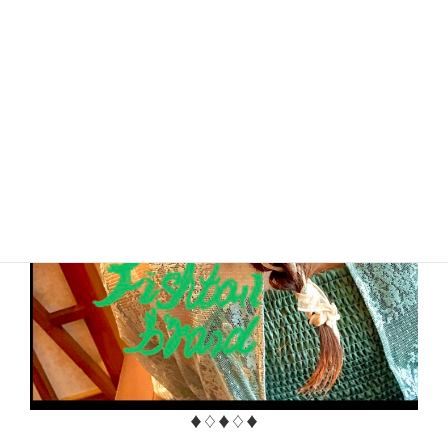
♦︎♢♦︎♢♦︎