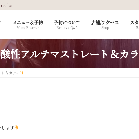
salon
介
メニュー＆予約
予約について
店舗/アクセス
スタ
Menu Reserve
Reserve Q&A
Shop
Ha
弱酸性アルテマストレート＆カラ
ート＆カラー
たします