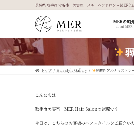
コ
ナ
茨城県 取手市 守谷市 美容室 メル・ヘアサロン -- MER hair 
ン
ビ
テ
ゲ
MERの紹
ン
ー
about MER
ツ
シ
へ
ョ
ス
ン
キ
に
ッ
移
プ
動
トップ
Hair style Gallery
弱酸性アルテマストレ
こんにちは
取手市美容室 MER Hair Salonの蛯原です
今日は、こちらのお客様のヘアスタイルをご紹介い