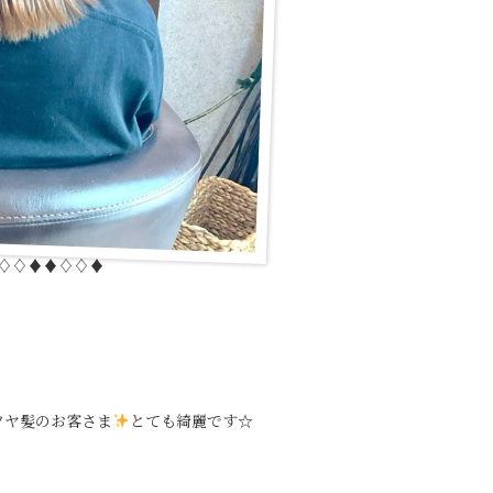
︎♢♢♦︎♦︎♢♢♦︎
ツヤ髪のお客さま
とても綺麗です☆