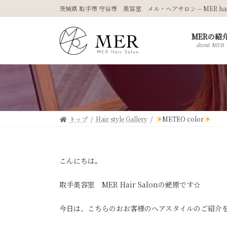
コ
ナ
茨城県 取手市 守谷市 美容室 メル・ヘアサロン -- MER hair 
ン
ビ
テ
ゲ
MERの紹
ン
ー
about MER
ツ
シ
へ
ョ
ス
ン
キ
に
ッ
移
プ
動
トップ
Hair style Gallery
METEO color
こんにちは。
取手美容室 MER Hair Salonの蛯原です☆
今日は、こちらのおお客様のヘアスタイルのご紹介