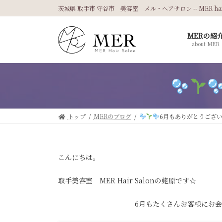
コ
ナ
茨城県 取手市 守谷市 美容室 メル・ヘアサロン -- MER hair 
ン
ビ
テ
ゲ
MERの紹
ン
ー
about MER
ツ
シ
へ
ョ
ス
ン
キ
に
ッ
移
プ
動
トップ
MERのブログ
6月もありがとうござ
こんにちは。
取手美容室 MER Hair Salonの蛯原です☆
6月もたくさんお客様にお