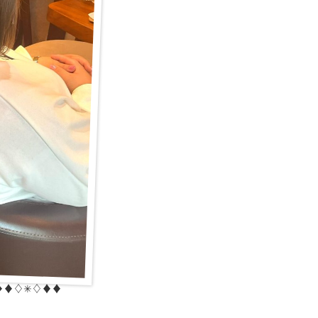
︎♦︎♢✳︎♢♦︎♦︎