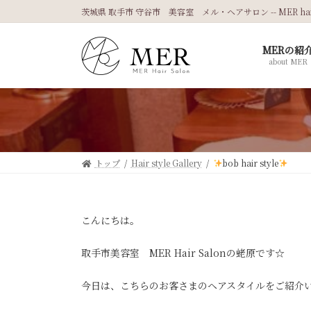
コ
ナ
茨城県 取手市 守谷市 美容室 メル・ヘアサロン -- MER hair 
ン
ビ
テ
ゲ
MERの紹
ン
ー
about MER
ツ
シ
へ
ョ
ス
ン
キ
に
ッ
移
プ
動
トップ
Hair style Gallery
bob hair style
こんにちは。
取手市美容室 MER Hair Salonの蛯原です☆
今日は、こちらのお客さまのヘアスタイルをご紹介