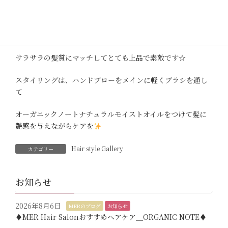
内巻きになりやすいように、グラデーションボブに
カラーのお色は、深めのブラウンでナチュラルな艶感
サラサラの髪質にマッチしてとても上品で素敵です☆
スタイリングは、ハンドブローをメインに軽くブラシを通し
て
オーガニックノートナチュラルモイストオイルをつけて髪に
艶感を与えながらケアを
Hair style Gallery
カテゴリー
お知らせ
2026年8月6日
MERのブログ
お知らせ
♦︎MER Hair Salonおすすめヘアケア＿ORGANIC NOTE♦︎