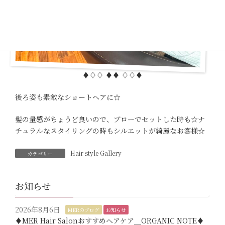
♦︎♢♢ ♦︎♦︎ ♢♢♦︎
後ろ姿も素敵なショートヘアに☆
髪の量感がちょうど良いので、ブローでセットした時も☆ナ
チュラルなスタイリングの時もシルエットが綺麗なお客様☆
Hair style Gallery
カテゴリー
お知らせ
2026年8月6日
MERのブログ
お知らせ
♦︎MER Hair Salonおすすめヘアケア＿ORGANIC NOTE♦︎