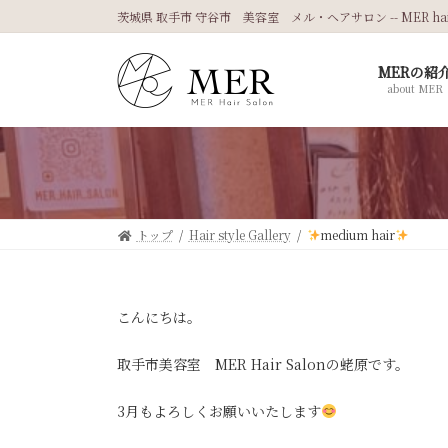
コ
ナ
茨城県 取手市 守谷市 美容室 メル・ヘアサロン -- MER hair 
ン
ビ
テ
ゲ
MERの紹
ン
ー
about MER
ツ
シ
へ
ョ
ス
ン
キ
に
ッ
移
プ
動
トップ
Hair style Gallery
medium hair
こんにちは。
取手市美容室 MER Hair Salonの蛯原です。
3月もよろしくお願いいたします