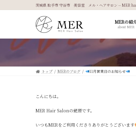
コ
ナ
茨城県 取手市 守谷市 美容室 メル・ヘアサロン -- MER hair 
ン
ビ
テ
ゲ
MERの紹
ン
ー
about MER
ツ
シ
へ
ョ
ス
ン
キ
に
ッ
移
プ
動
トップ
MERのブログ
11月営業日のお知らせ
こんにちは。
MER Hair Salonの蛯原です。
いつもMERをご利用くださりありがとうございます