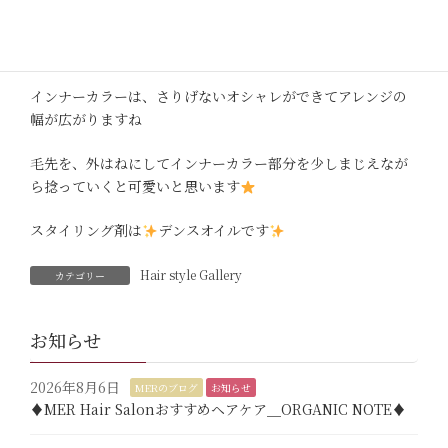
柔らかいピンクバイオレットで☆
⭐︎⭐︎☆☆⭐︎⭐︎☆☆⭐︎⭐︎
インナーカラーは、さりげないオシャレができてアレンジの
幅が広がりますね
毛先を、外はねにしてインナーカラー部分を少しまじえなが
ら捻っていくと可愛いと思います
スタイリング剤は
デンスオイルです
Hair style Gallery
カテゴリー
お知らせ
2026年8月6日
MERのブログ
お知らせ
♦︎MER Hair Salonおすすめヘアケア＿ORGANIC NOTE♦︎